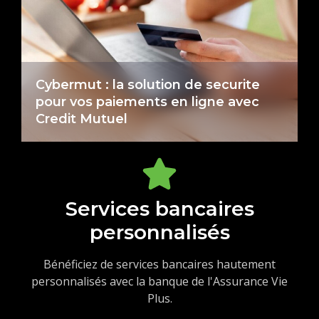
Cybermut : la solution de securite
O
pour vos paiements en ligne avec
s
Credit Mutuel
Services bancaires
personnalisés
Bénéficiez de services bancaires hautement
personnalisés avec la banque de l'Assurance Vie
Plus.