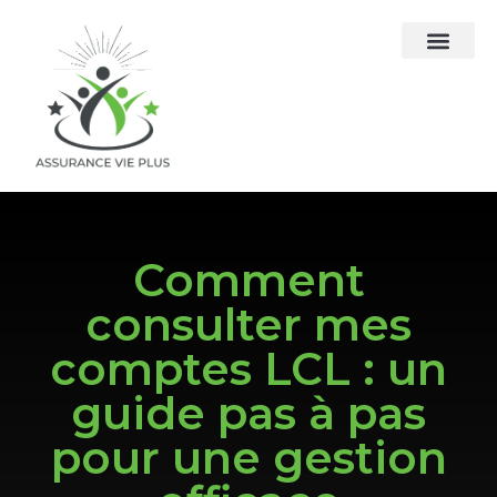
Comment
consulter mes
comptes LCL : un
guide pas à pas
pour une gestion