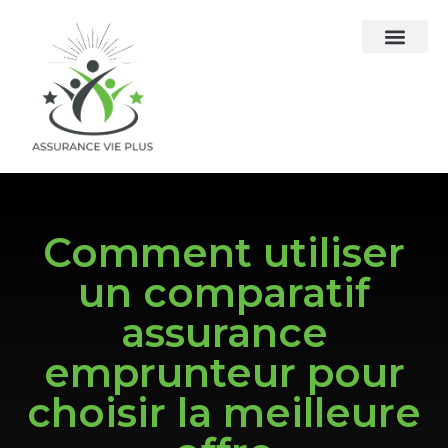
Comment utiliser
un comparatif
assurance
emprunteur pour
choisir la meilleure