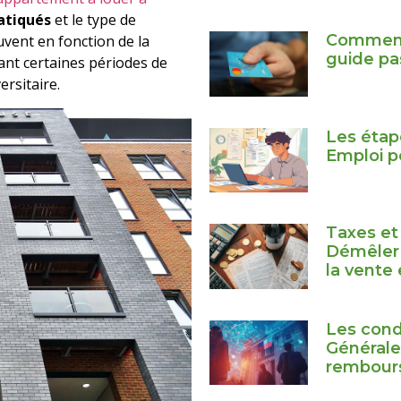
ratiqués
et le type de
Comment
uvent en fonction de la
guide pa
nt certaines périodes de
rsitaire.
Les étape
Emploi p
Taxes et 
Démêler l
la vente 
Les cond
Générale
rembours