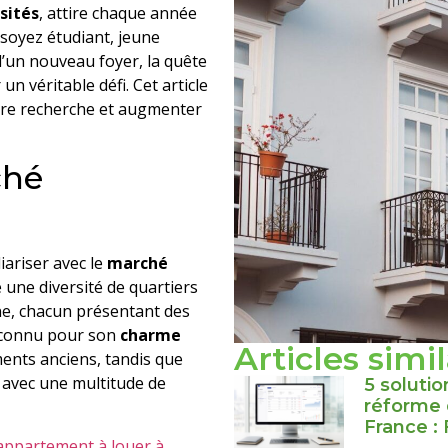
sités
, attire chaque année
oyez étudiant, jeune
d’un nouveau foyer, la quête
n véritable défi. Cet article
votre recherche et augmenter
ché
iariser avec le
marché
e une diversité de quartiers
ne, chacun présentant des
t connu pour son
charme
Articles simi
ents anciens, tandis que
 avec une multitude de
5 solutio
réforme 
France :
appartement à louer à