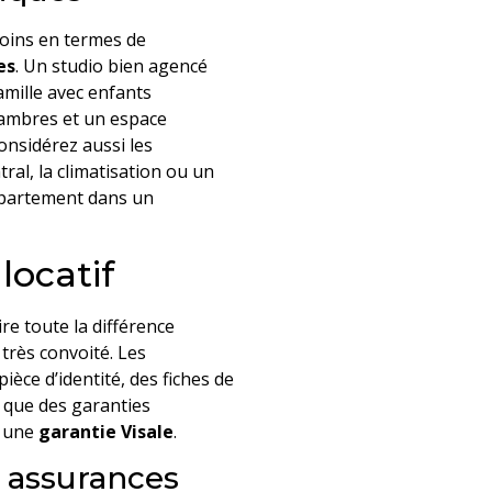
esoins en termes de
es
. Un studio bien agencé
amille avec enfants
ambres et un espace
onsidérez aussi les
al, la climatisation ou un
ppartement dans un
locatif
re toute la différence
très convoité. Les
èce d’identité, des fiches de
i que des garanties
u une
garantie Visale
.
t assurances