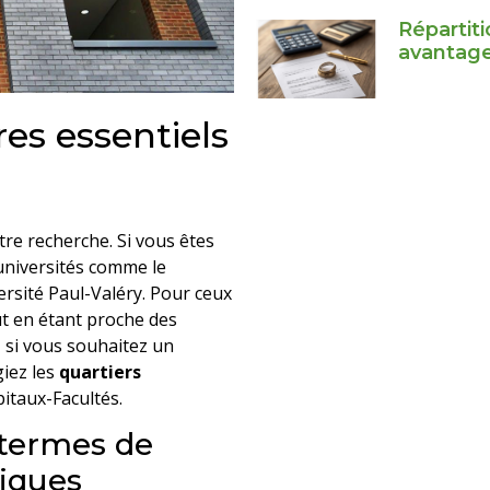
Répartiti
avantage
res essentiels
tre recherche. Si vous êtes
universités comme le
ersité Paul-Valéry. Pour ceux
ut en étant proche des
, si vous souhaitez un
giez les
quartiers
taux-Facultés.
 termes de
tiques