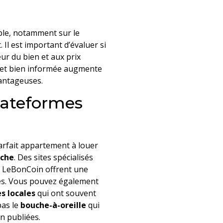
ble, notamment sur le
 Il est important d’évaluer si
eur du bien et aux prix
 et bien informée augmente
vantageuses.
plateformes
arfait appartement à louer
rche
. Des sites spécialisés
u LeBonCoin offrent une
es. Vous pouvez également
s locales
qui ont souvent
pas le
bouche-à-oreille
qui
n publiées.